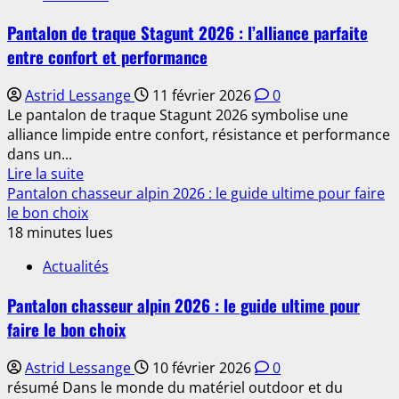
Femme
Pantalon de traque Stagunt 2026 : l’alliance parfaite
2026
entre confort et performance
:
Le
Astrid Lessange
11 février 2026
0
Guide
Le pantalon de traque Stagunt 2026 symbolise une
Ultime
alliance limpide entre confort, résistance et performance
des
dans un...
Styles
En
Lire la suite
Incontournables
savoir
Pantalon chasseur alpin 2026 : le guide ultime pour faire
à
plus
le bon choix
Adopter
sur
18 minutes lues
Cette
Pantalon
Année
Actualités
de
traque
Pantalon chasseur alpin 2026 : le guide ultime pour
Stagunt
faire le bon choix
2026
:
Astrid Lessange
10 février 2026
0
l’alliance
résumé Dans le monde du matériel outdoor et du
parfaite