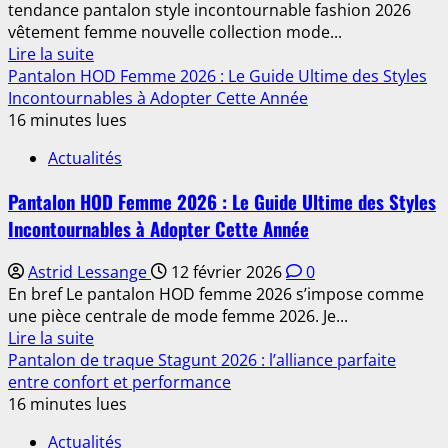
tendance pantalon style incontournable fashion 2026
vêtement femme nouvelle collection mode...
En
Lire la suite
savoir
Pantalon HOD Femme 2026 : Le Guide Ultime des Styles
plus
Incontournables à Adopter Cette Année
sur
16 minutes lues
Découvrez
Actualités
pourquoi
le
Pantalon HOD Femme 2026 : Le Guide Ultime des Styles
pantalon
Incontournables à Adopter Cette Année
Johanna
s’impose
Astrid Lessange
12 février 2026
0
comme
En bref Le pantalon HOD femme 2026 s’impose comme
un
une pièce centrale de mode femme 2026. Je...
must-
En
Lire la suite
have
savoir
Pantalon de traque Stagunt 2026 : l’alliance parfaite
en
plus
entre confort et performance
2026
sur
16 minutes lues
Pantalon
Actualités
HOD