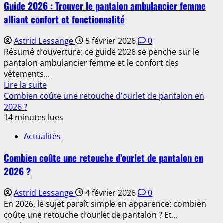
Guide 2026 : Trouver le pantalon ambulancier femme
d’opter
alliant confort et fonctionnalité
pour
un
Astrid Lessange
5 février 2026
0
pantalon
Résumé d’ouverture: ce guide 2026 se penche sur le
By
pantalon ambulancier femme et le confort des
Coco
vêtements...
fabriqué
En
Lire la suite
en
savoir
Combien coûte une retouche d’ourlet de pantalon en
Italie
plus
2026 ?
en
sur
14 minutes lues
2026
Guide
Actualités
2026
:
Combien coûte une retouche d’ourlet de pantalon en
Trouver
2026 ?
le
pantalon
Astrid Lessange
4 février 2026
0
ambulancier
En 2026, le sujet paraît simple en apparence: combien
femme
coûte une retouche d’ourlet de pantalon ? Et...
alliant