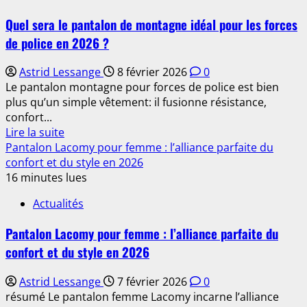
:
Quel sera le pantalon de montagne idéal pour les forces
Comment
de police en 2026 ?
réaliser
un
Astrid Lessange
8 février 2026
0
ourlet
Le pantalon montagne pour forces de police est bien
de
plus qu’un simple vêtement: il fusionne résistance,
pantalon
confort...
parfait
En
Lire la suite
à
savoir
Pantalon Lacomy pour femme : l’alliance parfaite du
la
plus
confort et du style en 2026
machine
sur
16 minutes lues
Quel
Actualités
sera
le
Pantalon Lacomy pour femme : l’alliance parfaite du
pantalon
confort et du style en 2026
de
montagne
Astrid Lessange
7 février 2026
0
idéal
résumé Le pantalon femme Lacomy incarne l’alliance
pour