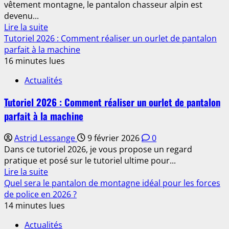
vêtement montagne, le pantalon chasseur alpin est
entre
devenu...
confort
En
Lire la suite
et
savoir
Tutoriel 2026 : Comment réaliser un ourlet de pantalon
performance
plus
parfait à la machine
sur
16 minutes lues
Pantalon
Actualités
chasseur
alpin
Tutoriel 2026 : Comment réaliser un ourlet de pantalon
2026
parfait à la machine
:
le
Astrid Lessange
9 février 2026
0
guide
Dans ce tutoriel 2026, je vous propose un regard
ultime
pratique et posé sur le tutoriel ultime pour...
pour
En
Lire la suite
faire
savoir
Quel sera le pantalon de montagne idéal pour les forces
le
plus
de police en 2026 ?
bon
sur
14 minutes lues
choix
Tutoriel
Actualités
2026