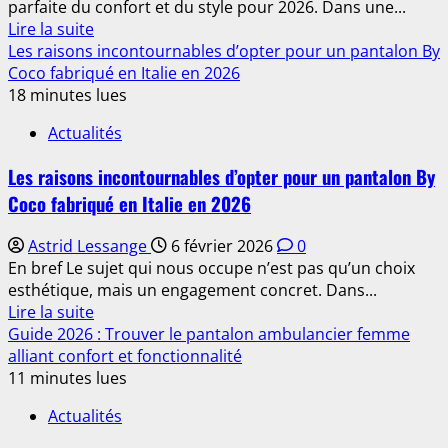
parfaite du confort et du style pour 2026. Dans une...
les
En
Lire la suite
forces
savoir
Les raisons incontournables d’opter pour un pantalon By
de
plus
Coco fabriqué en Italie en 2026
police
sur
18 minutes lues
en
Pantalon
2026
Actualités
Lacomy
?
pour
Les raisons incontournables d’opter pour un pantalon By
femme
Coco fabriqué en Italie en 2026
:
l’alliance
Astrid Lessange
6 février 2026
0
parfaite
En bref Le sujet qui nous occupe n’est pas qu’un choix
du
esthétique, mais un engagement concret. Dans...
confort
En
Lire la suite
et
savoir
Guide 2026 : Trouver le pantalon ambulancier femme
du
plus
alliant confort et fonctionnalité
style
sur
11 minutes lues
en
Les
2026
Actualités
raisons
incontournables