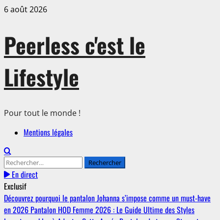
Aller
6 août 2026
au
contenu
Peerless c'est le
Lifestyle
Pour tout le monde !
Menu
Mentions légales
principal
Rechercher :
En direct
Exclusif
Découvrez pourquoi le pantalon Johanna s’impose comme un must-have
en 2026
Pantalon HOD Femme 2026 : Le Guide Ultime des Styles