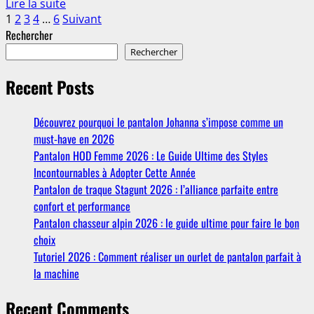
En
Lire la suite
confort
Pagination
savoir
1
2
3
4
…
6
Suivant
et
plus
Rechercher
fonctionnalité
des
sur
Rechercher
Combien
publications
coûte
Recent Posts
une
retouche
Découvrez pourquoi le pantalon Johanna s’impose comme un
d’ourlet
must-have en 2026
de
Pantalon HOD Femme 2026 : Le Guide Ultime des Styles
pantalon
Incontournables à Adopter Cette Année
en
2026
Pantalon de traque Stagunt 2026 : l’alliance parfaite entre
?
confort et performance
Pantalon chasseur alpin 2026 : le guide ultime pour faire le bon
choix
Tutoriel 2026 : Comment réaliser un ourlet de pantalon parfait à
la machine
Recent Comments